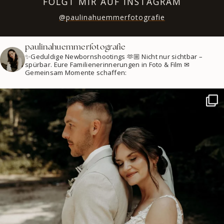
FOLGT MIR AUF INSTAGRAM
@paulinahuemmerfotografie
paulinahuemmerfotografie
✨Geduldige Newbornshootings
🫶🏼 Nicht nur sichtbar –
spürbar.
Eure Familienerinnerungen in Foto & Film
✉
Gemeinsam Momente schaffen: